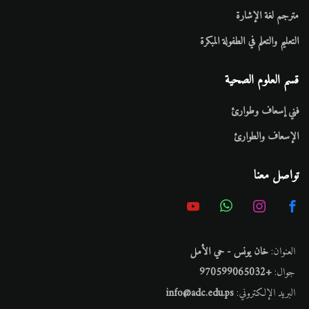
مترجم لغة الإشارة
التعليم والتعلم في الطفولة المبكرة
قسم العلوم الصحية
فني إسعاف وطوارئ
الإسعاف والطوارئ
تواصل معنا
العنوان:
خان يونس - حي الأمل
جوال:
+970599065032
البريد الإلكتروني:
info@adc.edu.ps